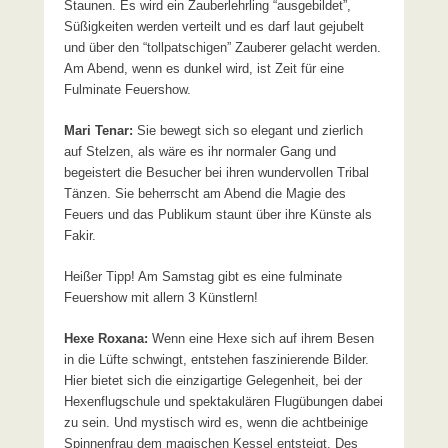
Staunen. Es wird ein Zauberlehrling “ausgebildet”,
Süßigkeiten werden verteilt und es darf laut gejubelt
und über den “tollpatschigen” Zauberer gelacht werden.
Am Abend, wenn es dunkel wird, ist Zeit für eine
Fulminate Feuershow.
Mari Tenar:
Sie bewegt sich so elegant und zierlich
auf Stelzen, als wäre es ihr normaler Gang und
begeistert die Besucher bei ihren wundervollen Tribal
Tänzen. Sie beherrscht am Abend die Magie des
Feuers und das Publikum staunt über ihre Künste als
Fakir.
Heißer Tipp! Am Samstag gibt es eine fulminate
Feuershow mit allern 3 Künstlern!
Hexe Roxana:
Wenn eine Hexe sich auf ihrem Besen
in die Lüfte schwingt, entstehen faszinierende Bilder.
Hier bietet sich die einzigartige Gelegenheit, bei der
Hexenflugschule und spektakulären Flugübungen dabei
zu sein. Und mystisch wird es, wenn die achtbeinige
Spinnenfrau dem magischen Kessel entsteigt. Des